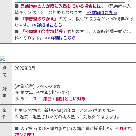
兄弟姉妹の方が既に入塾している場合には、
『兄弟姉妹入
塾キャンペーン』の対象となります。
>>詳細はこちら
『学習塾のりかえ』
の方は、教材下取りなど2つの特典があ
ります。
>>詳細はこちら
『公開説明会参加特典』
参加の方は、入塾時経費一式が無
料となります。
>>詳細はこちら
期
2026年8月
間
[対象校舎] すべての校舎
対
[対象学年] 全学年(小4〜高3)
象
[対象コース]
集団・個別ともに対象
条
対象期間中に、新規入塾(通年コースのみ)された場合
件
※ 過去に退塾された方の再入塾は、対象外となります。
入学金および入塾月(8月)分の諸経費と授業料が、
それぞれ
75%OFF!!