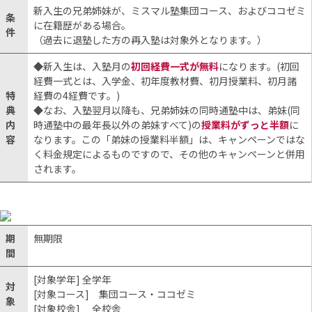
新入生の兄弟姉妹が、ミスマル塾集団コース、およびココゼミ
条
に在籍歴がある場合。
件
（過去に退塾した方の再入塾は対象外となります。）
◆新入生は、入塾月の
初回経費一式が無料
になります。(初回
経費一式とは、入学金、初年度教材費、初月授業料、初月諸
特
経費の4経費です。)
典
◆なお、入塾翌月以降も、兄弟姉妹の同時通塾中は、弟妹(同
内
時通塾中の最年長以外の弟妹すべて)の
授業料がずっと半額
に
容
なります。この「弟妹の授業料半額」は、キャンペーンではな
く料金規定によるものですので、その他のキャンペーンと併用
されます。
期
無期限
間
[対象学年] 全学年
対
[対象コース] 集団コース・ココゼミ
象
[対象校舎] 全校舎