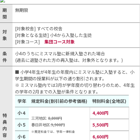
期
無期限
間
[対象校舎] すべての校舎
対
[対象となる生徒] 小4から入塾した生徒
象
[対象コース]
集団コース対象
条
小4のうちにミスマル塾に新規入塾された場合
件
(過去に退塾された方の再入塾は、対象外となります。)
■ 小学4年生が4年生の年度内にミスマル塾に入塾すると、小
学生期間の授業料が以下の通り割引されます。
※ ミスマル塾内では3月が学年度の切り替わりのため、4年生
の学年の2月までの入塾が条件となります。
学年
規定料金(割引前の参考価格)
特別料金(全地区)
小４
4,400円
特
三河地区:
8,800円
典
小５
5,500円
春日井地区:
9,900円
内
※規定料金では、学年一律料金
容
小６
6,600円