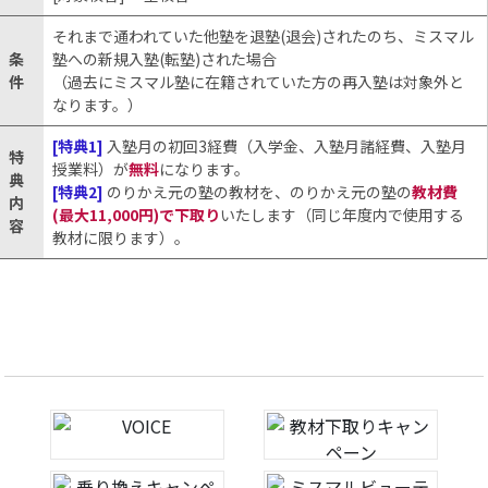
それまで通われていた他塾を退塾(退会)されたのち、ミスマル
条
塾への新規入塾(転塾)された場合
件
（過去にミスマル塾に在籍されていた方の再入塾は対象外と
なります。）
[特典1]
入塾月の初回3経費（入学金、入塾月諸経費、入塾月
特
授業料）が
無料
になります。
典
[特典2]
のりかえ元の塾の教材を、のりかえ元の塾の
教材費
内
(最大11,000円)で下取り
いたします（同じ年度内で使用する
容
教材に限ります）。