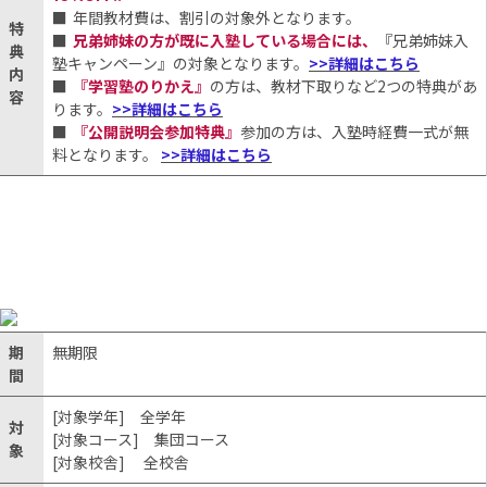
年間教材費は、割引の対象外となります。
特
兄弟姉妹の方が既に入塾している場合には、
『兄弟姉妹入
典
塾キャンペーン』の対象となります。
>>詳細はこちら
内
『学習塾のりかえ』
の方は、教材下取りなど2つの特典があ
容
ります。
>>詳細はこちら
『公開説明会参加特典』
参加の方は、入塾時経費一式が無
料となります。
>>詳細はこちら
期
無期限
間
[対象学年] 全学年
対
[対象コース] 集団コース
象
[対象校舎] 全校舎