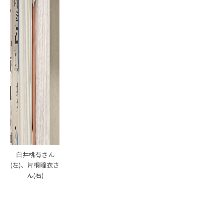
白井桃有さん
(左)、片桐瞳衣さ
ん(右)