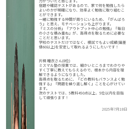
力がついたと感じます。
宿題や確認テストがあるので、家で何を勉強したら
よいのかが明確になり、効率よく勉強に取り組むこ
とができます。
一緒に勉強する仲間が周りにいるため、『がんばろ
う』と思え、モチベーションも上がります。
『ミスの分析』『アウトプット中心の勉強』『毎日
の小さな積み重ね』が、高得点を取るために必要な
ことだと思います。
学校のテストだけではなく、模試でもよい成績(偏差
値60以上)を安定して取れるようにしたいです！
片桐 瞳衣さん(8位)
ミスマル塾の授業では、細かいところまでわかりや
すく丁寧に教えてもらえるので、根本から内容を理
解できるようになりました。
高得点を取るために、『どの教科もバランスよく勉
強する』『問題を繰り返し解く』ことを心がけてい
ます。
次のテストでは、5教科450点以上、5位以内を目指
して頑張ります！
2025年7月18日