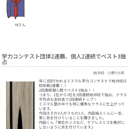
Mさん
学力コンテスト団体2連覇、個人2連続でベスト3独
占
柏井校
小野小5年
年に3回行われるミスマル学力コンテストで柏井校は
団体戦2連覇！！
2回連続個人戦でベスト3独占！！
つまり、1位から3位を2回連続柏井校で独占、クラス
平均点も全校舎で2回連続トップ！
ミスマル塾の中でも特に優秀なクラスに仕上がって
います。
今回はその3人のうちの1人、内田結人くんに一言、
常に気を付けていることを聞きました。
内田くん『単位のミスなど、ケアレスミスを絶対に
しないように気を付けています』