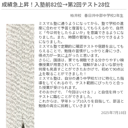
成績急上昇！入塾前82位→第2回テスト28位
柏井校
春日井中部中学校2年生
ミスマル塾に通うようになってから、塾で学校の進
度に合わせて予習と復習をしてもらえるので、自然
と「今は何をしたらよいか」を意識できるようにな
りました。また、時間の管理もしっかりできるよう
になりました。
ミスマル塾で定期的に確認テストや宿題を出しても
らえることで、勉強の習慣がしっかりと身につき、
得点力が一気に上がったと思います。
さらに、国語は、家でも視聴できる分かりやすい映
像授業が用意されていて、理解があいまいな部分を
何度も見直すことができたおかげで、初めて90点以
上を取ることができました！
ミスマル塾は、自分の通う中学校だけに特化した指
導をしてくれるので、テスト範囲にぴったりと合っ
た授業が受けられます。
そのおかげで、「今回はいける！」と自信を持って
テストに臨むことができました。
これからは、学年トップ10入りを目指して、部活と
勉強の両立に挑戦していきます！
2025年7月18日