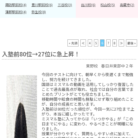
諏訪駅前校(4)
豊川駅前校(6)
三谷校(3)
出川校(6)
松山校(5)
高蔵寺(2)
蒲郡駅前校(4)
弥生校(8)
« 先頭
≪
4
5
6
7
8
≫
最後 »
入塾前80位→27位に急上昇！
東野校
春日井東部中２年
今回のテストに向けて、朝早くから夜遅くまで勉強
し、努力を続けてきました。
国語はミスマルの動画を活用してしっかり復習した
ことで過去最高点が取れ、社会では自分の言葉でま
とめたプリントがとても役立ちました。
移動時間や給食の時間も無駄にせず取り組めたこと
が、自分の成長だと思います。
入塾前は80位だった順位が、今回一気に27位まで上
がり、本当に嬉しかったです。
ミスマル塾に入ってからは「いつかやる」が「この
日までにやる」に変わり、やるべきことが明確にな
りました。
授業が分かりやすく、質問もしやすい点に加えて、