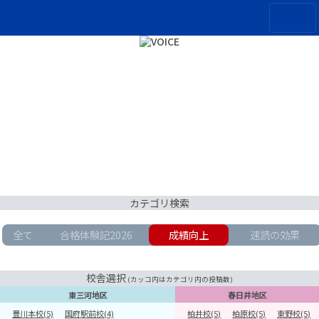
カテゴリ検索
全て
合格体験記2026
成績向上
速読の効果
校舎選択
(カッコ内はカテゴリ内の投稿数)
東三河地区
春日井地区
豊川本校(5)
国府駅前校(4)
柏井校(5)
柏原校(5)
東野校(5)