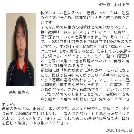
弥生校
本郷中卒
私がミスマル塾に入って一番良かったことは、勉強
のやり方が分かり、精神的にも大きく成長できたこ
とです。
ミスマル塾の先生方の授業はとても分かりやすく、
特に数学は一気に頭に入るようになって、理解が一
段と深まっていくのを実感できました。そのおかげ
で、中2の1学期中間テストでは数学で100点を取るこ
とができ、中3の1学期には5教科合計で480点をマー
クして学年1位を獲得するなど、安定して良い成績を
出し続けることができました。また、塾の自習室は
とても静かで集中できる環境だったので、自分と向
き合うには最高の場所でした。
受験期には「勉強が順調に進むかな」と不安になっ
たり、模試の結果を見て焦ったり、苦手教科に悩ん
だりと葛藤の連続が訪れました。でも、ミスマル塾
は雰囲気が前向きな塾だったので、「一度成功して
いるのだから、この後も成功する！」というポジテ
森坂 菫さん
ィブな気持ちで取り組むことができ、受験の不安も
乗り越え、本番への緊張も自信に変えることができ
ました。
後輩のみなさん、継続が一番大切です。たとえ不安でも、諦めずに一歩ず
つ進めば成績は必ず伸びますし、「なんとかなる！」と思える時がきっと
来ます。ミスマル塾は、前向きに、そして楽しく頑張れる場所です。自分
を信じて最後までやり抜いてください！
2026年3月10日