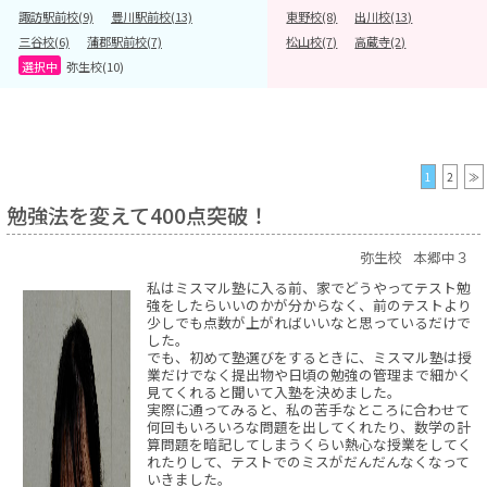
諏訪駅前校(9)
豊川駅前校(13)
東野校(8)
出川校(13)
三谷校(6)
蒲郡駅前校(7)
松山校(7)
高蔵寺(2)
弥生校(10)
1
2
≫
勉強法を変えて400点突破！
弥生校
本郷中３
私はミスマル塾に入る前、家でどうやってテスト勉
強をしたらいいのかが分からなく、前のテストより
少しでも点数が上がればいいなと思っているだけで
した。
でも、初めて塾選びをするときに、ミスマル塾は授
業だけでなく提出物や日頃の勉強の管理まで細かく
見てくれると聞いて入塾を決めました。
実際に通ってみると、私の苦手なところに合わせて
何回もいろいろな問題を出してくれたり、数学の計
算問題を暗記してしまうくらい熱心な授業をしてく
れたりして、テストでのミスがだんだんなくなって
いきました。