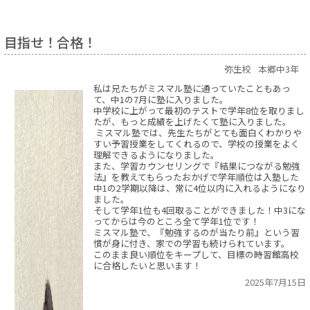
目指せ！合格！
弥生校
本郷中3年
私は兄たちがミスマル塾に通っていたこともあっ
て、中1の7月に塾に入りました。
中学校に上がって最初のテストで学年8位を取りまし
たが、もっと成績を上げたくて塾に入りました。
ミスマル塾では、先生たちがとても面白くわかりや
すい予習授業をしてくれるので、学校の授業をよく
理解できるようになりました。
また、学習カウンセリングで『結果につながる勉強
法』を教えてもらったおかげで学年順位は入塾した
中1の2学期以降は、常に4位以内に入れるようになり
ました。
そして学年1位も4回取ることができました！中3にな
ってからは今のところ全て学年1位です！
ミスマル塾で、『勉強するのが当たり前』という習
慣が身に付き、家での学習も続けられています。
このまま良い順位をキープして、目標の時習館高校
に合格したいと思います！
2025年7月15日