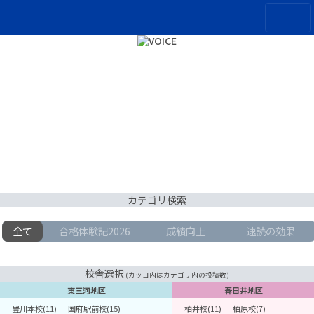
カテゴリ検索
全て
合格体験記2026
成績向上
速読の効果
校舎選択
(カッコ内はカテゴリ内の投稿数)
東三河地区
春日井地区
豊川本校(11)
国府駅前校(15)
柏井校(11)
柏原校(7)