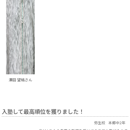
澤田 望結さん
入塾して最高順位を獲りました！
弥生校
本郷中2年