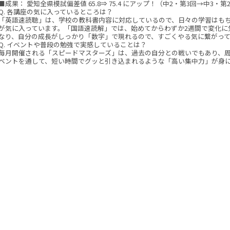
■成果： 愛知全県模試偏差値 65.8⇒ 75.4 にアップ！（中2・第3回→中3・第
Q. 各講座の気に入っているところは？
「英語速読聴」は、学校の教科書内容に対応しているので、日々の学習はも
が気に入っています。「国語速読解」では、始めてからわずか2週間で変化に
なり、自分の成長がしっかり「数字」で現れるので、すごくやる気に繋がっ
Q. イベントや普段の勉強で実感していることは？
毎月開催される「スピードマスターズ」は、過去の自分との戦いでもあり、
ベントを通して、短い時間でグッと引き込まれるような「高い集中力」が身