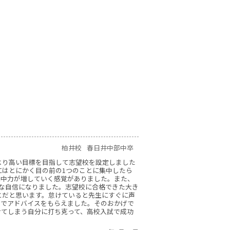
柏井校
春日井中部中卒
り高い目標を目指して志望校を設定しました
にはとにかく目の前の1つのことに集中したら
集中力が増していく感覚がありました。また、
な自信になりました。志望校に合格できた大き
とだと思います。怠けていると先生にすぐに声
談でアドバイスをもらえました。そのおかげで
けてしまう自分に打ち克って、高校入試で成功