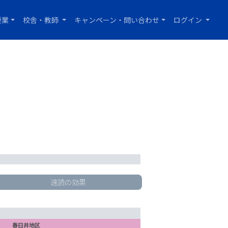
授業
校舎・教師
キャンペーン・問い合わせ
ログイン
速読の効果
春日井地区