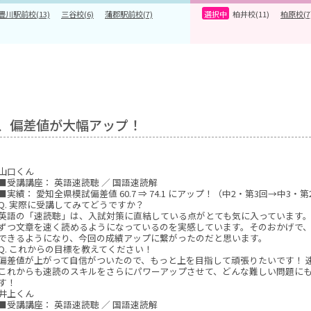
豊川駅前校(13)
三谷校(6)
蒲郡駅前校(7)
柏井校(11)
柏原校(7
、偏差値が大幅アップ！
山口くん
■受講講座： 英語速読聴 ／ 国語速読解
■実績： 愛知全県模試偏差値 60.7 ⇒ 74.1 にアップ！（中2・第3回→中3・第
Q. 実際に受講してみてどうですか？
英語の「速読聴」は、入試対策に直結している点がとても気に入っています。
ずつ文章を速く読めるようになっているのを実感しています。そのおかげで
できるようになり、今回の成績アップに繋がったのだと思います。
Q. これからの目標を教えてください！
偏差値が上がって自信がついたので、もっと上を目指して頑張りたいです！ 
これからも速読のスキルをさらにパワーアップさせて、どんな難しい問題に
す！
井上くん
■受講講座： 英語速読聴 ／ 国語速読解