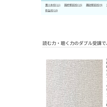
豊川本校(11)
国府駅前校(15)
諏訪駅前校(9)
弥生校(10)
読む力・聴く力のダブル受講で