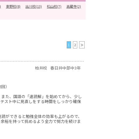
)
東野校(8)
出川校(13)
松山校(7)
高蔵寺(2)
1
2
≫
柏井校
春日井中部中3年
2回）
 また、国語の「速読解」を始めてから、少し
、テスト中に見直しをする時間をしっかり確保
速読ができると勉強全体の効率も上がるので、
も余裕を持って挑めるよう全力で努力を続けま