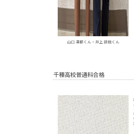
山口 凜都くん・井上 諒哉くん
千種高校普通科合格