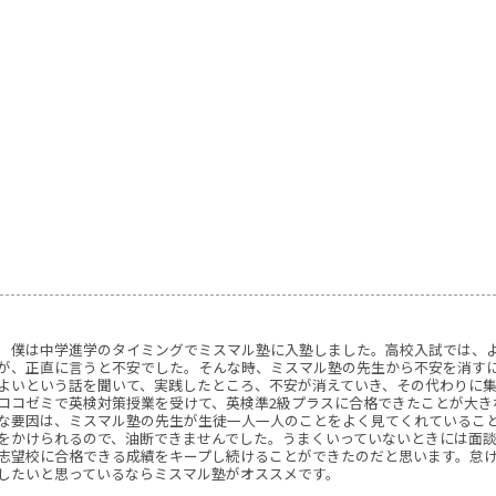
僕は中学進学のタイミングでミスマル塾に入塾しました。高校入試では、よ
が、正直に言うと不安でした。そんな時、ミスマル塾の先生から不安を消す
よいという話を聞いて、実践したところ、不安が消えていき、その代わりに
ココゼミで英検対策授業を受けて、英検準2級プラスに合格できたことが大き
な要因は、ミスマル塾の先生が生徒一人一人のことをよく見てくれているこ
をかけられるので、油断できませんでした。うまくいっていないときには面
志望校に合格できる成績をキープし続けることができたのだと思います。怠
したいと思っているならミスマル塾がオススメです。