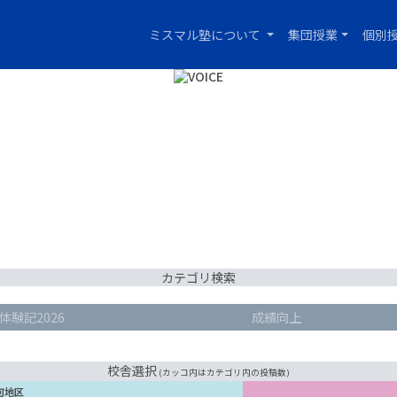
ミスマル塾について
集団授業
個別
カテゴリ検索
体験記2026
成績向上
校舎選択
(カッコ内はカテゴリ内の投稿数)
河地区