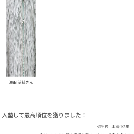
澤田 望結さん
入塾して最高順位を獲りました！
弥生校
本郷中2年