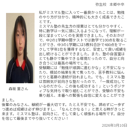
弥生校
本郷中卒
私がミスマル塾に入って一番良かったことは、勉強
のやり方が分かり、精神的にも大きく成長できたこ
とです。
ミスマル塾の先生方の授業はとても分かりやすく、
特に数学は一気に頭に入るようになって、理解が一
段と深まっていくのを実感できました。そのおかげ
で、中2の1学期中間テストでは数学で100点を取るこ
とができ、中3の1学期には5教科合計で480点をマー
クして学年1位を獲得するなど、安定して良い成績を
出し続けることができました。また、塾の自習室は
とても静かで集中できる環境だったので、自分と向
き合うには最高の場所でした。
受験期には「勉強が順調に進むかな」と不安になっ
たり、模試の結果を見て焦ったり、苦手教科に悩ん
だりと葛藤の連続が訪れました。でも、ミスマル塾
は雰囲気が前向きな塾だったので、「一度成功して
いるのだから、この後も成功する！」というポジテ
森坂 菫さん
ィブな気持ちで取り組むことができ、受験の不安も
乗り越え、本番への緊張も自信に変えることができ
ました。
後輩のみなさん、継続が一番大切です。たとえ不安でも、諦めずに一歩ず
つ進めば成績は必ず伸びますし、「なんとかなる！」と思える時がきっと
来ます。ミスマル塾は、前向きに、そして楽しく頑張れる場所です。自分
を信じて最後までやり抜いてください！
2026年3月10日