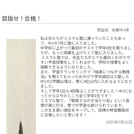
目指せ！合格！
弥生校
本郷中3年
私は兄たちがミスマル塾に通っていたこともあっ
て、中1の7月に塾に入りました。
中学校に上がって最初のテストで学年8位を取りまし
たが、もっと成績を上げたくて塾に入りました。
ミスマル塾では、先生たちがとても面白くわかりや
すい予習授業をしてくれるので、学校の授業をよく
理解できるようになりました。
また、学習カウンセリングで『結果につながる勉強
法』を教えてもらったおかげで学年順位は入塾した
中1の2学期以降は、常に4位以内に入れるようになり
ました。
そして学年1位も4回取ることができました！中3にな
ってからは今のところ全て学年1位です！
ミスマル塾で、『勉強するのが当たり前』という習
慣が身に付き、家での学習も続けられています。
このまま良い順位をキープして、目標の時習館高校
に合格したいと思います！
2025年7月15日