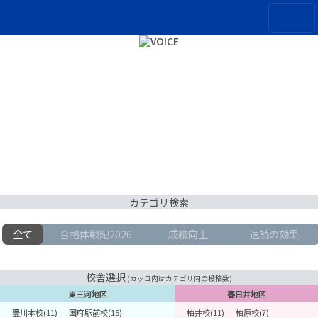
カテゴリ検索
全て
合格体験記2026
成績向上
速読の効果
校舎選択
(カッコ内はカテゴリ内の投稿数)
東三河地区
春日井地区
豊川本校(11)
国府駅前校(15)
柏井校(11)
柏原校(7)