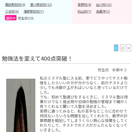
諏訪駅前校(9)
豊川駅前校(13)
東野校(8)
出川校(13)
三谷校(6)
蒲郡駅前校(7)
松山校(7)
高蔵寺(2)
弥生校(10)
1
2
≫
勉強法を変えて400点突破！
弥生校
本郷中３
私はミスマル塾に入る前、家でどうやってテスト勉
強をしたらいいのかが分からなく、前のテストより
少しでも点数が上がればいいなと思っているだけで
した。
でも、初めて塾選びをするときに、ミスマル塾は授
業だけでなく提出物や日頃の勉強の管理まで細かく
見てくれると聞いて入塾を決めました。
実際に通ってみると、私の苦手なところに合わせて
何回もいろいろな問題を出してくれたり、数学の計
算問題を暗記してしまうくらい熱心な授業をしてく
れたりして、テストでのミスがだんだんなくなって
いきました。