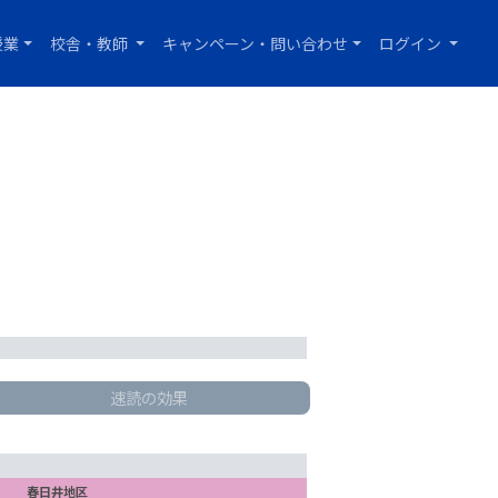
授業
校舎・教師
キャンペーン・問い合わせ
ログイン
速読の効果
春日井地区