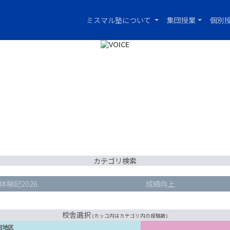
ミスマル塾について
集団授業
個別
カテゴリ検索
体験記2026
成績向上
校舎選択
(カッコ内はカテゴリ内の投稿数)
河地区