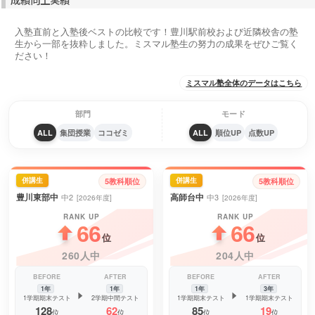
入塾直前と入塾後ベストの比較です！豊川駅前校および近隣校舎の塾
生から一部を抜粋しました。ミスマル塾生の努力の成果をぜひご覧く
ださい！
ミスマル塾全体のデータはこちら
部門
モード
ALL
集団授業
ココゼミ
ALL
順位UP
点数UP
併講生
併講生
5教科順位
5教科順位
豊川東部中
高師台中
中2
中3
[2026年度]
[2026年度]
RANK UP
RANK UP
66
66
位
位
260人中
204人中
BEFORE
AFTER
BEFORE
AFTER
1年
1年
1年
3年
1学期期末テスト
2学期中間テスト
1学期期末テスト
1学期期末テスト
128
62
85
19
位
位
位
位