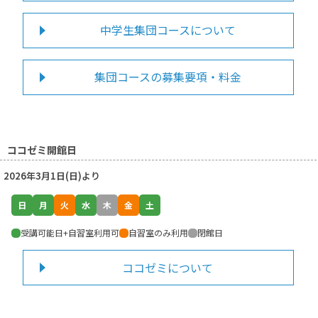
中学生集団コースについて
集団コースの募集要項・料金
ココゼミ開館日
2026年3月1日(日)より
日
月
火
水
木
金
土
受講可能日+自習室利用可
自習室のみ利用
閉館日
ココゼミについて