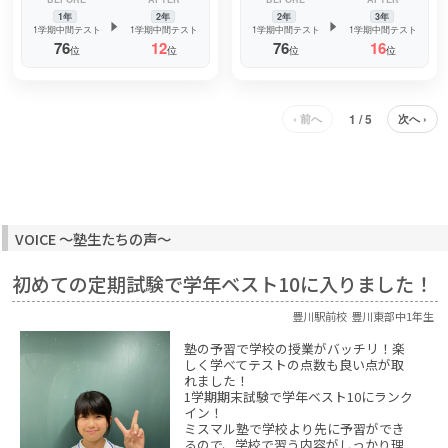
1年
2年
2年
3年
1学期中間テスト
1学期中間テスト
1学期中間テスト
1学期中間テスト
76
12
76
16
位
位
位
位
1 / 5
‹ 前へ
次へ ›
VOICE ～塾生たちの声～
初めての定期試験で学年ベスト10に入りました！
豊川駅前校
豊川東部中1年生
塾の予習で学校の授業がバッチリ！楽
しく学べてテストの点数も良い点が取
れました！
1学期期末試験で学年ベスト10にランク
イン！
ミスマル塾で学校より先に予習ができ
るので、学校で習う内容がしっかり理