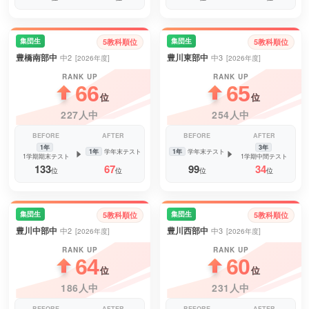
集団生
集団生
5教科順位
5教科順位
豊橋南部中
豊川東部中
中2
中3
[2026年度]
[2026年度]
RANK UP
RANK UP
66
65
位
位
227人中
254人中
BEFORE
AFTER
BEFORE
AFTER
1年
3年
1年
学年末テスト
1年
学年末テスト
1学期期末テスト
1学期中間テスト
133
67
99
34
位
位
位
位
集団生
集団生
5教科順位
5教科順位
豊川中部中
豊川西部中
中2
中3
[2026年度]
[2026年度]
RANK UP
RANK UP
64
60
位
位
186人中
231人中
BEFORE
AFTER
BEFORE
AFTER