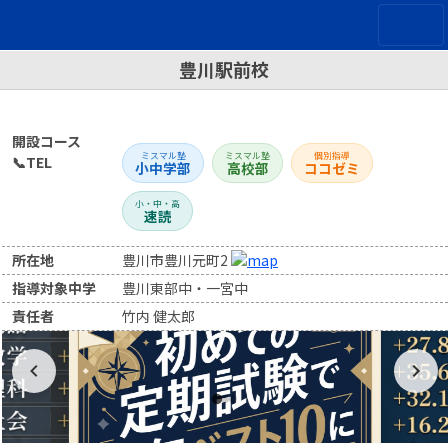
豊川駅前校
開設コース
ミスマル塾
ミスマル塾
個別指導
📞TEL
小中学部
高校部
ココゼミ
小・中・高
速読
所在地
豊川市豊川元町2
指導対象中学
豊川東部中・一宮中
責任者
竹内 健太郎