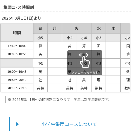
集団コ-ス時間割
2026年3月1日(日)より
日
月
火
水
木
時間
小5
小4
小6
小5
小4
17:15〜18:00
算
英
算
国
国
18:05〜18:50
英
算
英
算
算
中3
中1
中2
中3
中1
19:00〜19:45
英
英
社
数
数
スクロールできます
19:45〜20:30
社
社
英
理
理
20:30〜21:15
英特
英特
英特
数特
数
※ 2026年3月1日～の時間割になります。学年は新学年表記です。
小学生集団コースについて