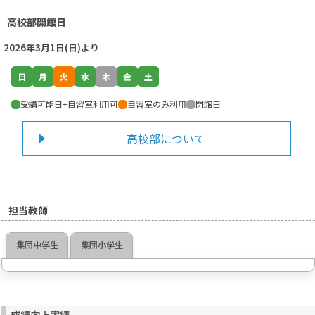
高校部開館日
2026年3月1日(日)より
日
月
火
水
木
金
土
受講可能日+自習室利用可
自習室のみ利用
閉館日
高校部について
担当教師
集団中学生
集団小学生
成績向上実績