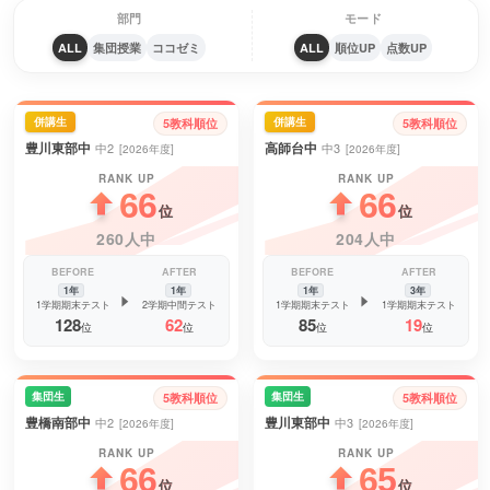
部門
モード
ALL
集団授業
ココゼミ
ALL
順位UP
点数UP
併講生
併講生
5教科順位
5教科順位
豊川東部中
高師台中
中2
中3
[2026年度]
[2026年度]
RANK UP
RANK UP
66
66
位
位
260人中
204人中
BEFORE
AFTER
BEFORE
AFTER
1年
1年
1年
3年
1学期期末テスト
2学期中間テスト
1学期期末テスト
1学期期末テスト
128
62
85
19
位
位
位
位
集団生
集団生
5教科順位
5教科順位
豊橋南部中
豊川東部中
中2
中3
[2026年度]
[2026年度]
RANK UP
RANK UP
66
65
位
位