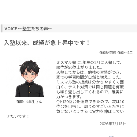
VOICE ～塾生たちの声～
入塾以来、成績が急上昇中です！
蒲郡駅前校
蒲郡中2年
ミスマル塾に1年生の1月に入塾して、
順位が50位上がりました。
入塾してからは、勉強の習慣がつき、
家での学習時間が自然と増えました。
ミスマル塾の授業は分かりやすくて面
白く、テスト対策では同じ問題を何度
も繰り返し出してくれるので、確実に
力がつきます。
今回20位台を達成できたので、次は10
蒲郡中2年生さん
位台を目指し、周りのすごい人たちに
負けないようさらに実力を伸ばしてい
きたいです！
2026年7月15日