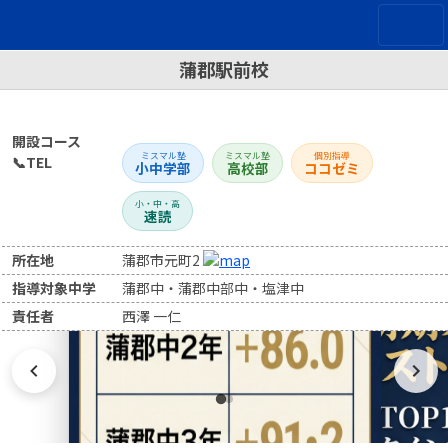
蒲郡駅前校
開設コース
ミスマル塾
ミスマル塾
個別指導
📞TEL
小中学部
高校部
ココゼミ
小・中・高
速読
所在地
蒲郡市元町2
指導対象中学
蒲郡中・蒲郡中部中・塩津中
責任者
西澤 一仁