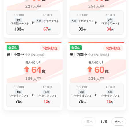
227人中
254人中
BEFORE
AFTER
BEFORE
AFTER
1年
3年
1年
学年末テスト
1年
学年末テスト
1学期期末テスト
1学期中間テスト
133
67
99
34
位
位
位
位
集団生
集団生
5教科順位
5教科順位
豊川中部中
豊川西部中
中2
中3
[2026年度]
[2026年度]
RANK UP
RANK UP
64
60
位
位
186人中
231人中
BEFORE
AFTER
BEFORE
AFTER
1年
2年
2年
3年
1学期中間テスト
1学期中間テスト
1学期中間テスト
1学期中間テスト
76
12
76
16
位
位
位
位
1 / 5
‹ 前へ
次へ ›