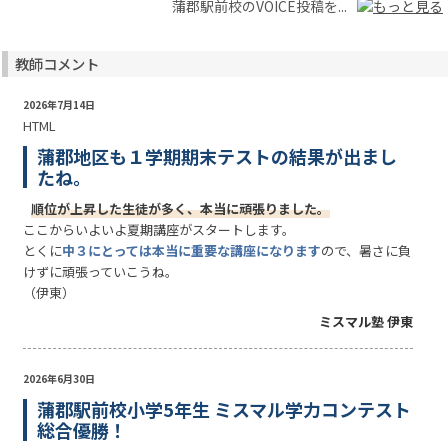
蒲郡駅前校のVOICE投稿を...
教師コメント
2026年7月14日
HTML
蒲郡地区も１学期期末テストの結果が出まし
たね。
順位が上昇した生徒が多く、本当に頑張りました。
ここからいよいよ夏期講座がスタートします。
とくに
中３にとっては本当に重要な講座になります
ので、暑さに負
けずに頑張っていこうね。
（伊東）
ミスマル塾 伊東
2026年6月30日
蒲郡駅前校小学5年生 ミスマル学力コンテスト
総合優勝！