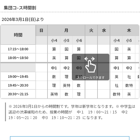
集団コ-ス時間割
2026年3月1日(日)より
蒲郡中部中１学期期末テスト結果。
日
月
火
水
木
時間
蒲郡中2・3年1学期期末テスト結果
小4
小5
小6
小4
小5
17:15〜18:00
算
国
算
国
英
18:05〜18:50
英
算
国
算
算
中1
中2
中3
中1
中2
19:00〜19:45
数
理
英特
英
社
スクロールできます
19:45〜20:30
理
英特
数
社
数特
20:30〜21:15
英特
数
理
数特
英
※ 2026年3月1日からの時間割です。学年は新学年となります。※ 中学生は
送迎の渋滞緩和のため、授業の時間が 中１ 19：00～21：15 中2
19：05～21：20 中3 19：10～21：25 になります。