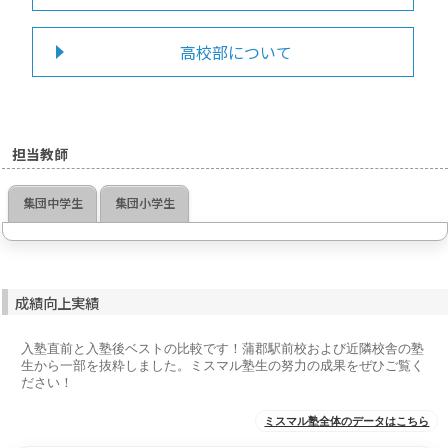
高校部について
担当教師
集団中学生
集団小学生
成績向上実績
入塾直前と入塾後ベストの比較です！蒲郡駅前校および近隣校舎の塾
生から一部を抜粋しました。ミスマル塾生の努力の成果をぜひご覧く
ださい！
ミスマル塾全体のデータはこちら